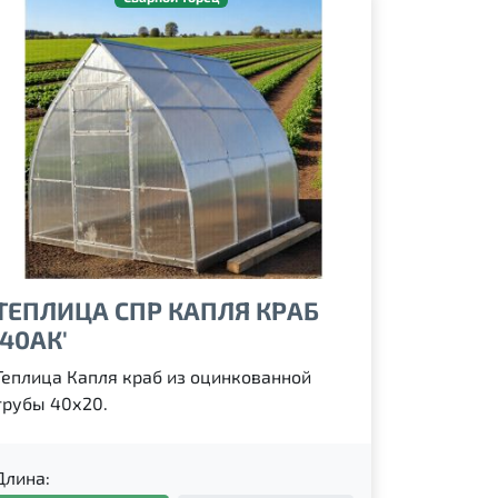
ТЕПЛИЦА СПР КАПЛЯ КРАБ
'40АК'
Теплица Капля краб из оцинкованной
трубы 40х20.
Длина: