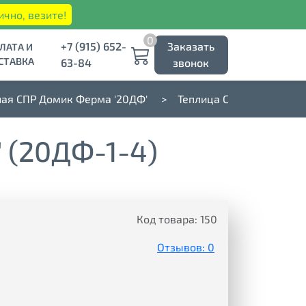
ично, везите!
0
+7 (915) 652-
Заказать
ЛАТА И
СТАВКА
63-84
звонок
ная СПР Домик Ферма '20ДФ'
Теплица СПР Домиком Фе
(20ДФ-1-4)
Код товара:
150
Отзывов: 0