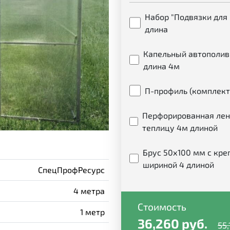
Набор "Подвязки для 
длина
Капельный автополив 
длина 4м
П-профиль (комплект
Перфорированная лен
теплицу 4м длиной
Брус 50х100 мм с кре
шириной 4 длиной
СпецПрофРесурс
4 метра
Стоимость
1 метр
36,260 руб.
55,