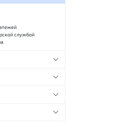
латежей
ерской службой
ра