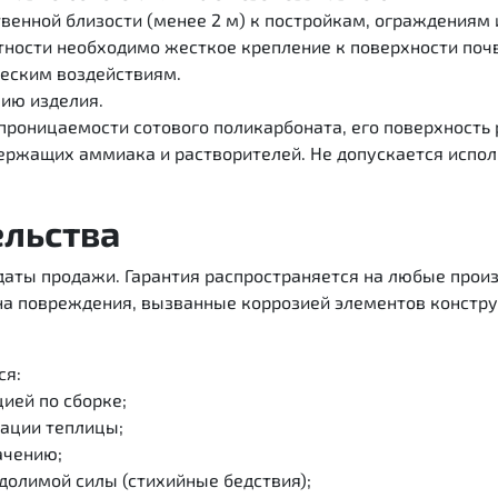
твенной близости (менее 2 м) к постройкам, ограждениям 
стности необходимо жесткое крепление к поверхности поч
ческим воздействиям.
цию изделия.
епроницаемости сотового поликарбоната, его поверхност
ержащих аммиака и растворителей. Не допускается испо
ельства
 с даты продажи. Гарантия распространяется на любые пр
 на повреждения, вызванные коррозией элементов констр
ся:
цией по сборке;
тации теплицы;
ачению;
одолимой силы (стихийные бедствия);