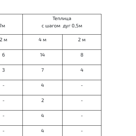
Теплица
7м
с шагом дуг 0,5м
2 м
4 м
2 м
6
14
8
3
7
4
-
4
-
-
2
-
-
4
-
-
4
-