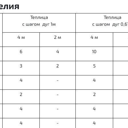
елия
Теплица
Теплица
с шагом дуг 1м
с шагом дуг 0,6
4 м
2 м
4 м
6
4
10
3
2
5
4
-
4
2
-
2
4
-
4
4
-
4