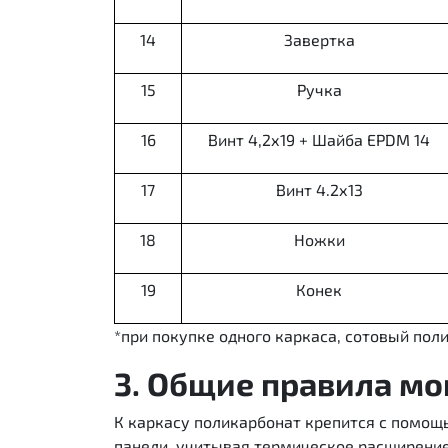
14
Завертка
15
Ручка
16
Винт 4,2х19 + Шайба EPDM 14
17
Винт 4.2х13
18
Ножки
19
Конек
*при покупке одного каркаса, сотовый пол
3. Общие правила мо
К каркасу поликарбонат крепится с помощ
панели, учитывая термическое расширение