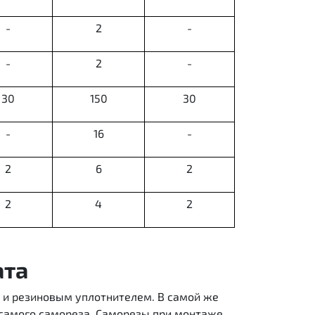
-
2
-
-
2
-
30
150
30
-
16
-
2
6
2
2
4
2
ата
 и резиновым уплотнителем. В самой же
 самого самореза. Саморезы при монтаже