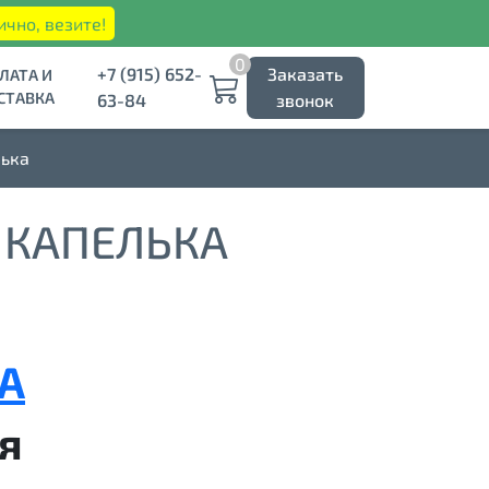
ично, везите!
0
+7 (915) 652-
Заказать
ЛАТА И
СТАВКА
63-84
звонок
лька
 КАПЕЛЬКА
0А
я