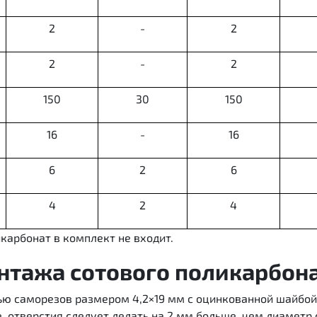
2
-
2
2
-
2
150
30
150
16
-
16
6
2
6
4
2
4
икарбонат в комплект не входит.
нтажа сотового поликарбон
ью саморезов размером 4,2×19 мм с оцинкованной шайбой
, отверстия следует делать на 2 мм больше, чем диаметр